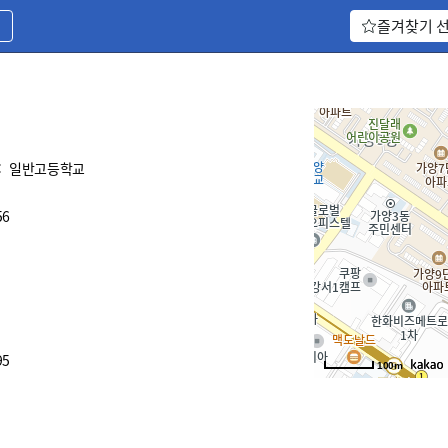
기
즐겨찾기 
:
일반고등학교
56
95
100m