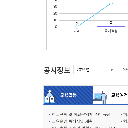
공시정보
선
교육활동
교육여건
학교규칙 및 학교운영에 관한 규정
학교
교육운영 특색사업 계획
학