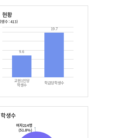
 현황
생수 : 413)
19.7
026. 08. 13 목 ~ 2026. 08. 19 수
2026. 08. 20 목 ~ 2026. 
3 목 - 여름방학
08. 22 토 - 토요휴업일
4 금 - 여름방학
9.6
5 토 - 광복절
7 월 - 대체공휴일
교원1인당
학급당학생수
학생수
별학생수
여자214명
(51.8%)