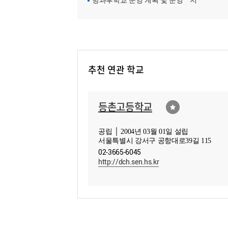
방과후학교 운영 계획 및 운영ㆍ지원현황
추천 연관 학교
등촌고등학교
공립 │ 2004년 03월 01일 설립
서울특별시 강서구 공항대로39길 115
02-3665-6045
http://dch.sen.hs.kr