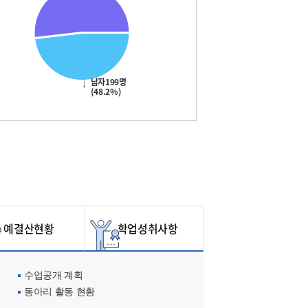
남자199명
(48.2%)
예결산현황
학업성취사항
수업공개 계획
동아리 활동 현황