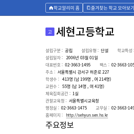
학교알리미 홈
즐겨찾는 학교 모아보
세현고등학교
고
설립구분 :
공립
설립유형 :
단설
학교특성 
설립일자 :
2006년 03월 01일
대표번호 :
02-3663-1495
팩스 :
02-3663-10
주소 :
서울특별시 강서구 허준로 227
학생수 :
413명 (남 199명 , 여 214명)
교원수 :
55명
(남
14
명 , 여
41
명)
체육집회공간 :
1실
관할교육청 :
서울특별시교육청
행정실 :
02-3663-1475
교무실 :
02-3663-14
홈페이지 :
http://sehyun.sen.hs.kr
주요정보