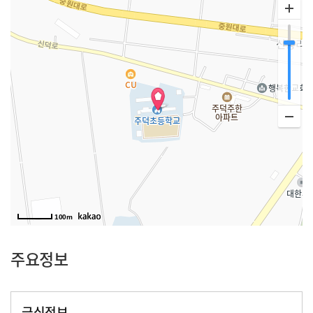
100m
주요정보
급식정보