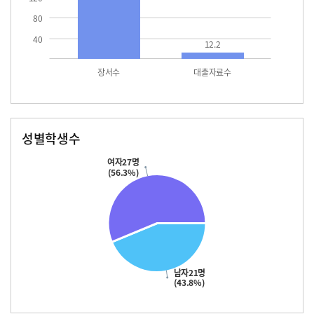
80
40
12.2
장서수
대출자료수
성별학생수
남자
여자
21.0
27.0
여자27명
(56.3%)
남자21명
(43.8%)