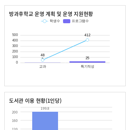
방과후학교 운영 계획 및 운영 지원현황
교과
특기적성
학생수
프로그램수
학생수
프로그램수
48
412
25
도서관 이용 현황(1인당)
장서수
대출자료수
199.8
12.2
199.8
200
160
120