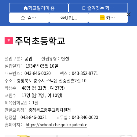
학교알리미 홈
즐겨찾는 학교 모아보기
즐겨찾기 선택
카카오톡 공유 
URL 복사
주덕초등학교
초
설립구분 :
공립
설립유형 :
단설
설립일자 :
1934년 05월 10일
대표번호 :
043-846-0020
팩스 :
043-852-8771
주소 :
충청북도 충주시 주덕읍 신중신촌2길 10
학생수 :
48명 (남 21명 , 여 27명)
교원수 :
17명
(남
7
명 , 여
10
명)
체육집회공간 :
1실
관할교육청 :
충청북도충주교육지원청
행정실 :
043-846-0021
교무실 :
043-846-0020
홈페이지 :
https://school.cbe.go.kr/judeok-e