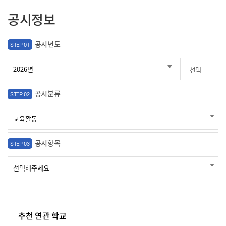
공시정보
공시년도
STEP 01
선택
공시분류
STEP 02
공시항목
STEP 03
추천 연관 학교