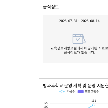
급식정보
2026. 07. 31 ~ 2026. 08. 14
교육정보개방포털에서 비공개된 자료
급식정보가 없습니다.
방과후학교 운영 계획 및 운영 지원
교과
특기적성
학생수
프로그램수
학생수
프로그램수
25
111
16