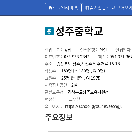
학교알리미 홈
즐겨찾는 학교 모아보
성주중학교
중
설립구분 :
공립
설립유형 :
단설
설립일자 
대표번호 :
054-933-2347
팩스 :
054-931-36
주소 :
경상북도 성주군 성주읍 주천로 15-18
학생수 :
180명 (남 180명 , 여 0명)
교원수 :
25명
(남
6
명 , 여
19
명)
체육집회공간 :
2실
관할교육청 :
경상북도성주교육지원청
행정실 :
교무실 :
홈페이지 :
https://school.gyo6.net/seongju
주요정보