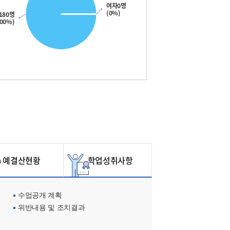
여자0명
(0%)
180명
100%)
예결산현황
학업성취사항
수업공개 계획
위반내용 및 조치결과