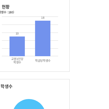
 현황
생수 : 180)
18
026. 08. 14 금 ~ 2026. 08. 20 목
2026. 08. 21 금 ~ 2026. 
5 토 - 광복절
08. 22 토 - 토요휴업일
10
7 월 - 대체공휴일
9 수 - 2학기 개학
교원1인당
학급당학생수
학생수
별학생수