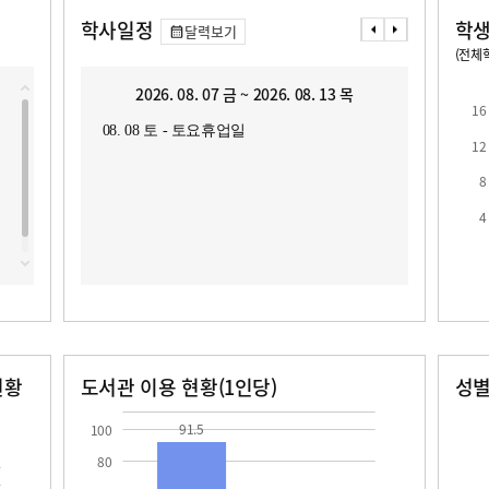
학사일정
학생
달력보기
(전체학
교원1인당 학생수
학급당학생수
10
18.0
2026. 08. 07 금 ~ 2026. 08. 13 목
2
16
08. 08 토 - 토요휴업일
08. 1
12
08. 1
08. 1
8
4
로
현황
도서관 이용 현황(1인당)
성
장서수
대출자료수
남자
여자
91.5
11.1
180.0
91.5
100
80