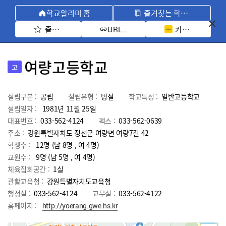
학교알리미 홈
즐겨찾는 학교 모아보기
즐겨찾기 선택
카카오톡 공유 
URL 복사
여량고등학교
고
설립구분 :
공립
설립유형 :
병설
학교특성 :
일반고등학교
설립일자 :
1981년 11월 25일
대표번호 :
033-562-4124
팩스 :
033-562-0639
주소 :
강원특별자치도 정선군 여량면 여량7길 42
학생수 :
12명 (남 8명 , 여 4명)
교원수 :
9명
(남
5
명 , 여
4
명)
체육집회공간 :
1실
관할교육청 :
강원특별자치도교육청
행정실 :
033-562-4124
교무실 :
033-562-4122
홈페이지 :
http://yoerang.gwe.hs.kr