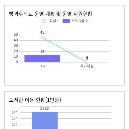
방과후학교 운영 계획 및 운영 지원현황
교과
특기적성
학생수
프로그램수
학생수
프로그램수
45
13
도서관 이용 현황(1인당)
장서수
대출자료수
283.8
283.8
280
240
200