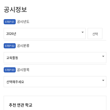
공시정보
공시년도
STEP 01
선택
공시분류
STEP 02
공시항목
STEP 03
추천 연관 학교