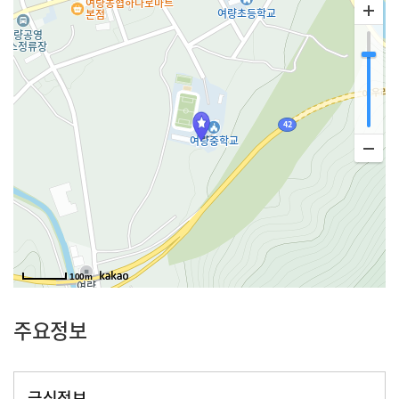
100m
주요정보
급식정보