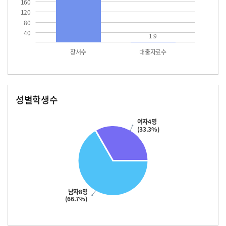
160
120
80
40
1.9
장서수
대출자료수
성별학생수
남자
여자
여자4명
(33.3%)
남자8명
(66.7%)