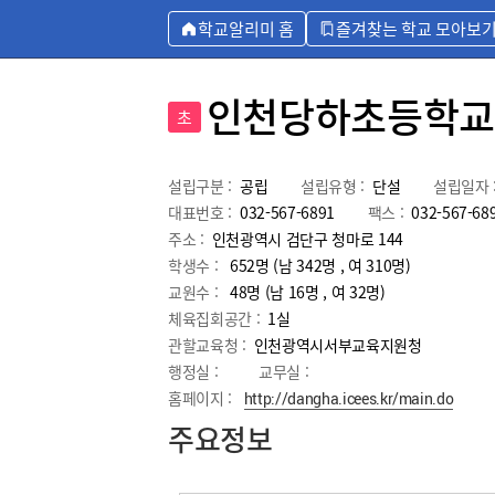
학교알리미 홈
즐겨찾는 학교 모아보
인천당하초등학교
초
설립구분 :
공립
설립유형 :
단설
설립일자 
대표번호 :
032-567-6891
팩스 :
032-567-68
주소 :
인천광역시 검단구 청마로 144
학생수 :
652명 (남 342명 , 여 310명)
교원수 :
48명
(남
16
명 , 여
32
명)
체육집회공간 :
1실
관할교육청 :
인천광역시서부교육지원청
행정실 :
교무실 :
홈페이지 :
http://dangha.icees.kr/main.do
주요정보