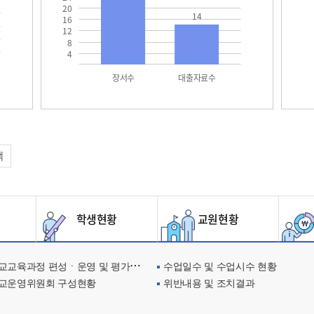
20
14
16
12
8
4
장서수
대출자료수
택
학생현황
교원현황
교육과정 편성ㆍ운영 및 평가에 관한 사항
수업일수 및 수업시수 현황
교운영위원회 구성현황
위반내용 및 조치결과