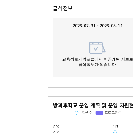
급식정보
2026. 07. 31 ~ 2026. 08. 14
교육정보개방포털에서 비공개된 자료
급식정보가 없습니다.
방과후학교 운영 계획 및 운영 지원
교과
특기적성
학생수
프로그램수
학생수
프로그램수
112
13
417
26