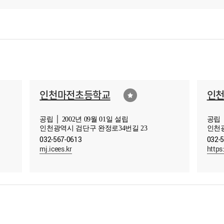
인천마전초등학교
인
공립 │ 2002년 09월 01일 설립
공립 │
인천광역시 검단구 완정로34번길 23
인천광
032-567-0613
032-
mj.icees.kr
https: