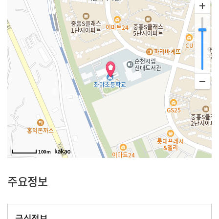
100m
주요정보
급식정보