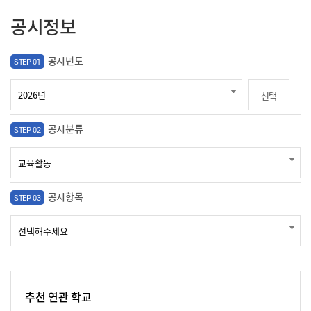
공시정보
공시년도
STEP 01
선택
공시분류
STEP 02
공시항목
STEP 03
추천 연관 학교