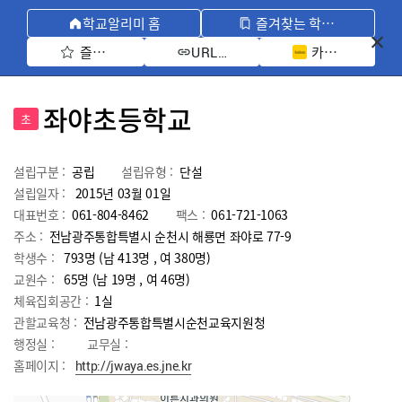
학교알리미 홈
즐겨찾는 학교 모아보기
즐겨찾기 선택
카카오톡 공유 
URL 복사
좌야초등학교
초
설립구분 :
공립
설립유형 :
단설
설립일자 :
2015년 03월 01일
대표번호 :
061-804-8462
팩스 :
061-721-1063
주소 :
전남광주통합특별시 순천시 해룡면 좌야로 77-9
학생수 :
793명 (남 413명 , 여 380명)
교원수 :
65명
(남
19
명 , 여
46
명)
체육집회공간 :
1실
관할교육청 :
전남광주통합특별시순천교육지원청
행정실 :
교무실 :
홈페이지 :
http://jwaya.es.jne.kr