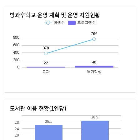
방과후학교 운영 계획 및 운영 지원현황
교과
특기적성
학생수
프로그램수
학생수
프로그램수
378
22
766
48
도서관 이용 현황(1인당)
장서수
대출자료수
26.1
28.9
28.9
26.1
28
24
20