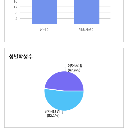
16
12
8
4
장서수
대출자료수
성별학생수
남자
여자
413.0
380.0
여자380명
(47.9%)
남자413명
(52.1%)