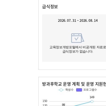
급식정보
2026. 07. 31 ~ 2026. 08. 14
교육정보개방포털에서 비공개된 자료
급식정보가 없습니다.
방과후학교 운영 계획 및 운영 지원
교과
특기적성
학생수
프로그램수
학생수
프로그램수
99
12
149
15