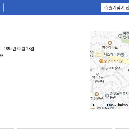
기
즐겨찾기 
:
1895년 05월 23일
99
100m