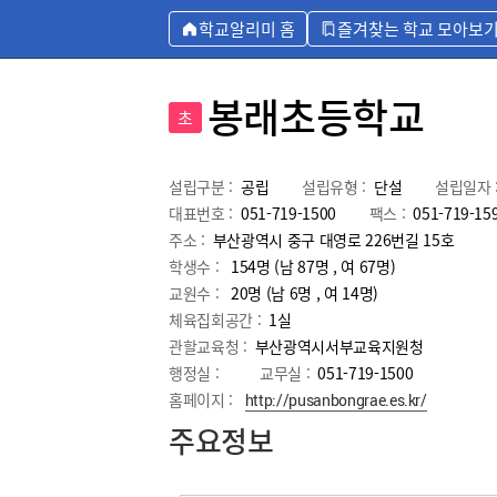
학교알리미 홈
즐겨찾는 학교 모아보
봉래초등학교
초
설립구분 :
공립
설립유형 :
단설
설립일자 
대표번호 :
051-719-1500
팩스 :
051-719-15
주소 :
부산광역시 중구 대영로 226번길 15호
학생수 :
154명 (남 87명 , 여 67명)
교원수 :
20명
(남
6
명 , 여
14
명)
체육집회공간 :
1실
관할교육청 :
부산광역시서부교육지원청
행정실 :
교무실 :
051-719-1500
홈페이지 :
http://pusanbongrae.es.kr/
주요정보