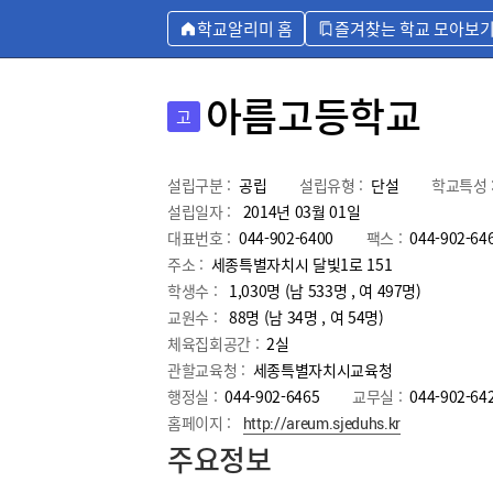
학교알리미 홈
즐겨찾는 학교 모아보
아름고등학교
고
설립구분 :
공립
설립유형 :
단설
학교특성 
설립일자 :
2014년 03월 01일
대표번호 :
044-902-6400
팩스 :
044-902-64
주소 :
세종특별자치시 달빛1로 151
학생수 :
1,030명 (남 533명 , 여 497명)
교원수 :
88명
(남
34
명 , 여
54
명)
체육집회공간 :
2실
관할교육청 :
세종특별자치시교육청
행정실 :
044-902-6465
교무실 :
044-902-64
홈페이지 :
http://areum.sjeduhs.kr
주요정보