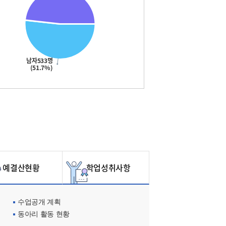
남자533명
(51.7%)
예결산현황
학업성취사항
수업공개 계획
동아리 활동 현황