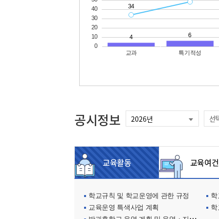
공시정보
선
교육활동
교육여건
학교규칙 및 학교운영에 관한 규정
학교
교육운영 특색사업 계획
학