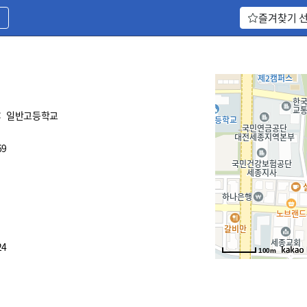
기
즐겨찾기 
:
일반고등학교
69
24
100m