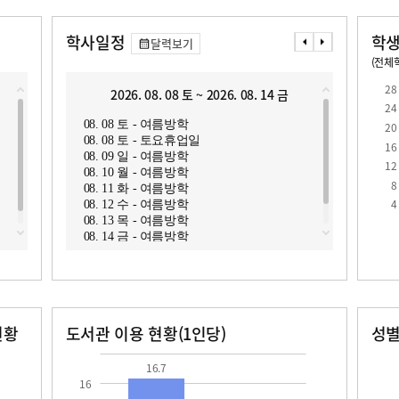
학사일정
학생
달력보기
(전체학
교원1인당 학생수
학급당학생수
14.7
26.4
28
2026. 08. 08 토 ~ 2026. 08. 14 금
2
24
08. 08 토 - 여름방학
08. 1
20
08. 08 토 - 토요휴업일
08. 1
16
08. 09 일 - 여름방학
08. 
12
08. 10 월 - 여름방학
08. 
8
08. 11 화 - 여름방학
로
4
08. 12 수 - 여름방학
08. 13 목 - 여름방학
08. 14 금 - 여름방학
현황
도서관 이용 현황(1인당)
성
장서수
대출자료수
남자
여자
16.7
533.0
497.0
16.7
16