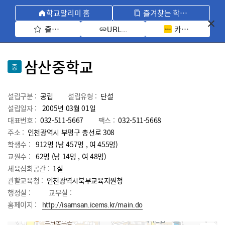
학교알리미 홈
즐겨찾는 학교 모아보기
즐겨찾기 선택
카카오톡 공유 
URL 복사
삼산중학교
중
설립구분 :
공립
설립유형 :
단설
설립일자 :
2005년 03월 01일
대표번호 :
032-511-5667
팩스 :
032-511-5668
주소 :
인천광역시 부평구 충선로 308
학생수 :
912명 (남 457명 , 여 455명)
교원수 :
62명
(남
14
명 , 여
48
명)
체육집회공간 :
1실
관할교육청 :
인천광역시북부교육지원청
행정실 :
교무실 :
홈페이지 :
http://isamsan.icems.kr/main.do