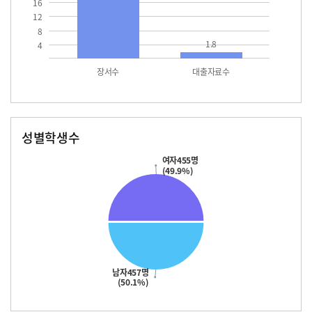
16
12
8
1.8
4
장서수
대출자료수
성별학생수
남자
여자
457.0
455.0
여자455명
(49.9%)
남자457명
(50.1%)