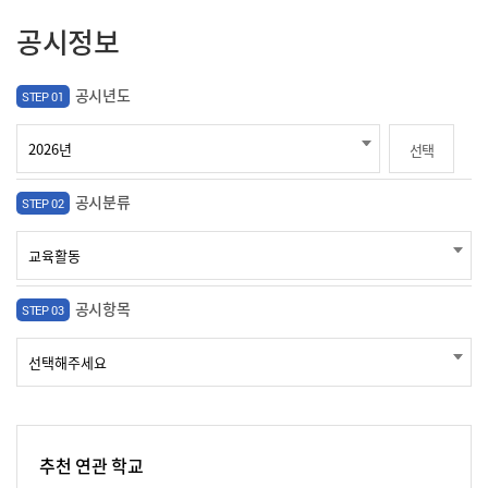
공시정보
공시년도
STEP 01
선택
공시분류
STEP 02
공시항목
STEP 03
추천 연관 학교