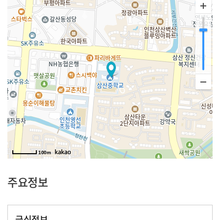
100m
주요정보
급식정보