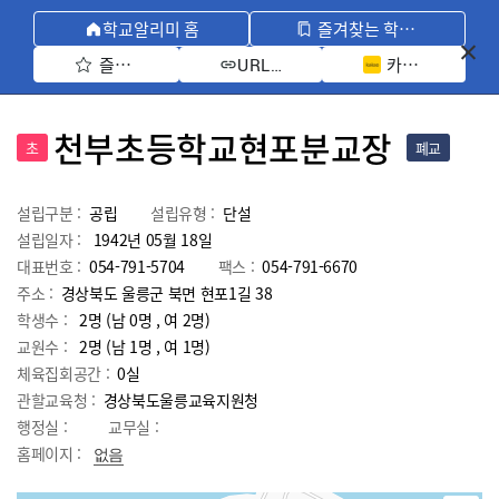
학교알리미 홈
즐겨찾는 학교 모아보기
즐겨찾기 선택
카카오톡 공유 
URL 복사
천부초등학교현포분교장
초
폐교
설립구분 :
공립
설립유형 :
단설
설립일자 :
1942년 05월 18일
대표번호 :
054-791-5704
팩스 :
054-791-6670
주소 :
경상북도 울릉군 북면 현포1길 38
학생수 :
2명 (남 0명 , 여 2명)
교원수 :
2명
(남
1
명 , 여
1
명)
체육집회공간 :
0실
관할교육청 :
경상북도울릉교육지원청
행정실 :
교무실 :
홈페이지 :
없음