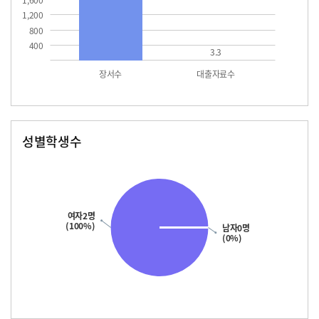
1,600
1,200
800
400
3.3
장서수
대출자료수
성별학생수
남자
여자
여자2명
(100%)
남자0명
(0%)