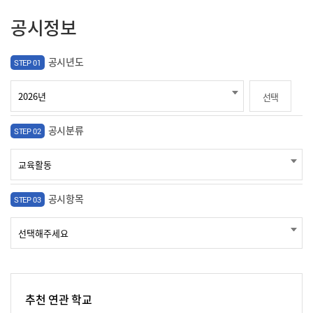
공시정보
공시년도
STEP 01
선택
공시분류
STEP 02
공시항목
STEP 03
추천 연관 학교