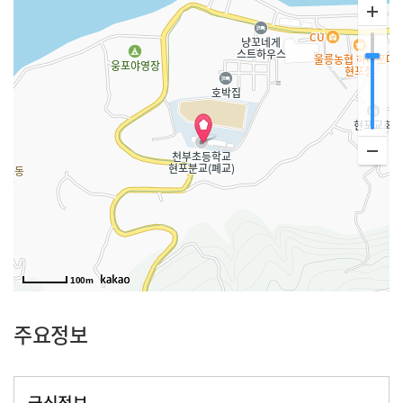
100m
주요정보
급식정보