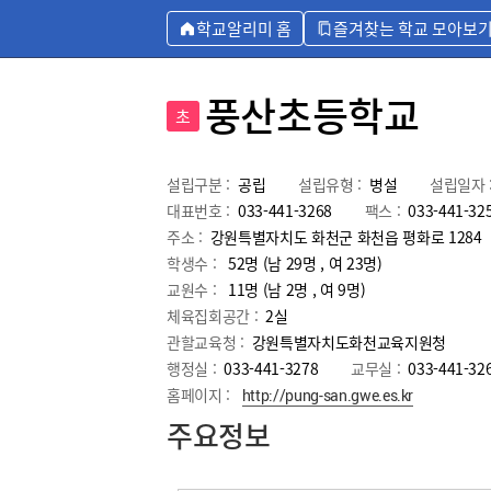
학교알리미 홈
즐겨찾는 학교 모아보
풍산초등학교
초
설립구분 :
공립
설립유형 :
병설
설립일자 
대표번호 :
033-441-3268
팩스 :
033-441-32
주소 :
강원특별자치도 화천군 화천읍 평화로 1284
학생수 :
52명 (남 29명 , 여 23명)
교원수 :
11명
(남
2
명 , 여
9
명)
체육집회공간 :
2실
관할교육청 :
강원특별자치도화천교육지원청
행정실 :
033-441-3278
교무실 :
033-441-32
홈페이지 :
http://pung-san.gwe.es.kr
주요정보