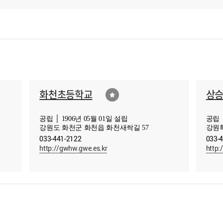
화천초등학교
상
공립 │ 1906년 05월 01일 설립
공립 │
강원도 화천군 화천읍 화천새싹길 57
강원특
033-441-2122
033-
http://gwhw.gwe.es.kr
http: