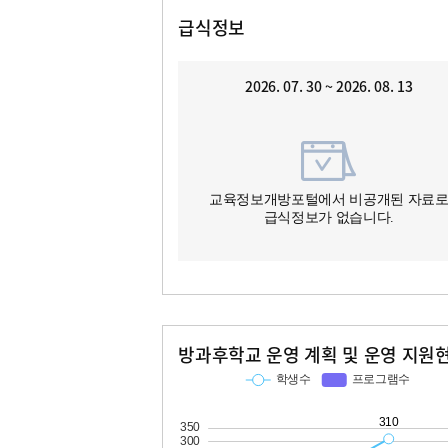
급식정보
2026. 07. 30 ~ 2026. 08. 13
교육정보개방포털에서 비공개된 자료
급식정보가 없습니다.
방과후학교 운영 계획 및 운영 지원
교과
특기적성
학생수
프로그램수
학생수
프로그램수
63
310
44