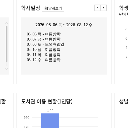
학사일정
학생
달력보기
(전체학
교원1인당 학생수
학급당학생수
2026. 08. 06 목 ~ 2026. 08. 12 수
2
8
08. 06 목 - 여름방학
08. 1
6
08. 07 금 - 여름방학
08. 1
08. 08 토 - 토요휴업일
08. 1
4
08. 10 월 - 여름방학
08. 1
08. 11 화 - 여름방학
08. 1
2
로
08. 12 수 - 여름방학
08. 1
현황
도서관 이용 현황(1인당)
성
장서수
대출자료수
남자
여자
177.0
68.4
29.0
23.0
177
160
120