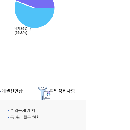
남자29명
(55.8%)
예결산현황
학업성취사항
수업공개 계획
동아리 활동 현황