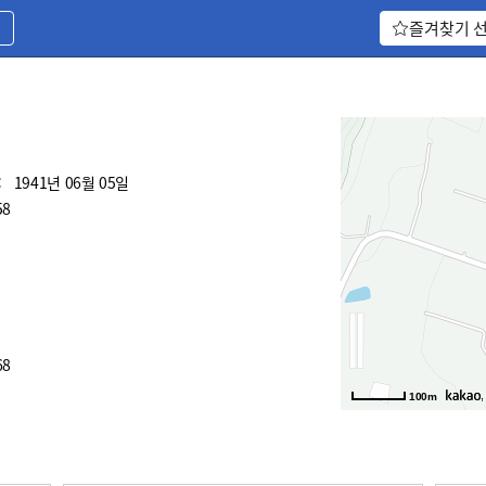
기
즐겨찾기 
:
1941년 06월 05일
58
68
,
100m